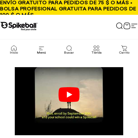
Ir al contenido
ENVÍO GRATUITO PARA PEDIDOS DE 75 $ O MÁS •
BOLSA PROFESIONAL GRATUITA PARA PEDIDOS DE
100 $ O MÁS
Tienda Spikeball
Buscar
Carr
N
Inicio
Menú
Buscar
Tienda
Carrito