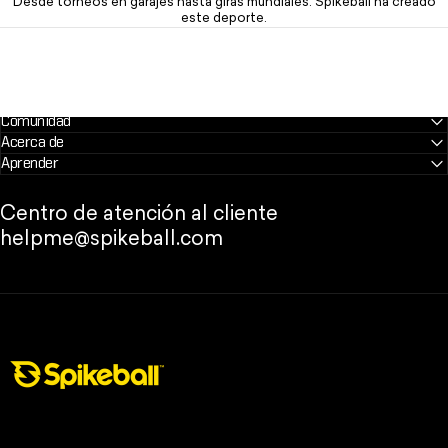
Desde torneos en garajes hasta giras mundiales: Spikeball ha creado
este deporte.
Comunidad
Acerca de
Aprender
Centro de atención al cliente
helpme@spikeball.com
Tienda Spikeball