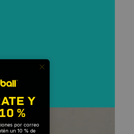
ATE Y
10 %
🎉
aciones por correo
btén un 10 % de