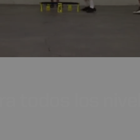
ra
todos
los
nive