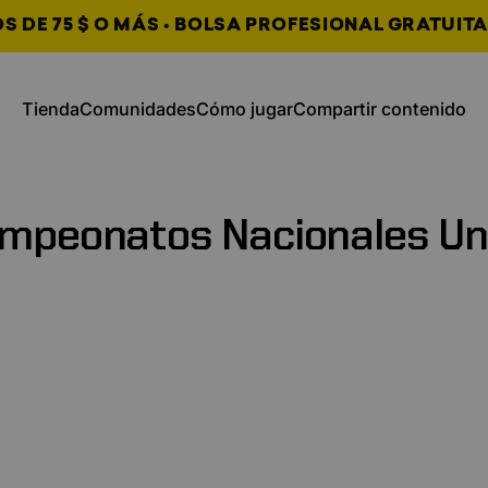
 DE 75 $ O MÁS • BOLSA PROFESIONAL GRATUITA
, se abre en una nueva pestaña
, se abre en una nueva
Tienda
Comunidades
Cómo jugar
Compartir contenido
Tienda
Comunidades
Cómo jugar
Compartir contenido
mpeonatos
Nacionales
Un