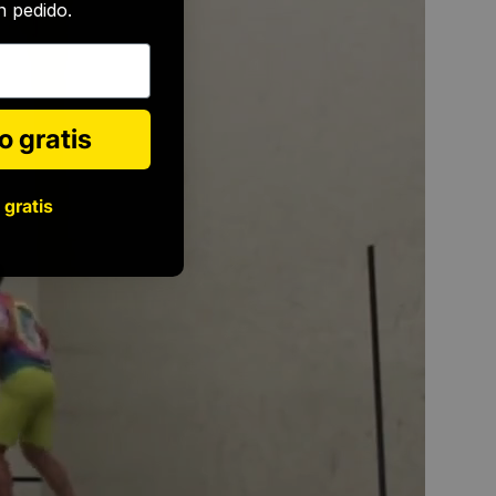
 pedido.
o gratis
 gratis