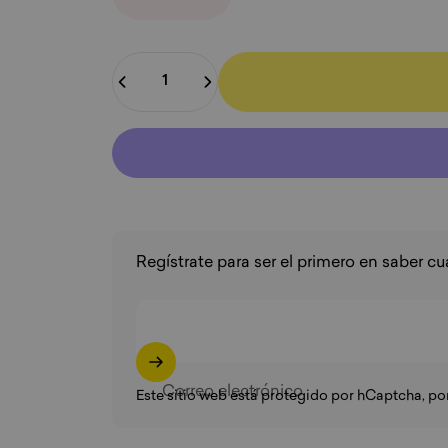
Cantidad
Regístrate para ser el primero en saber c
Correo electrónico
Este sitio web está protegido por hCaptcha, por