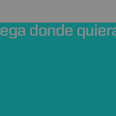
uega
donde
quier