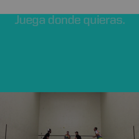
Juega
donde
quieras.