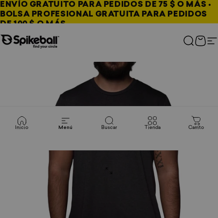
Ir al contenido
ENVÍO GRATUITO PARA PEDIDOS DE 75 $ O MÁS •
BOLSA PROFESIONAL GRATUITA PARA PEDIDOS
DE 100 $ O MÁS
Tienda Spikeball
Buscar
Carri
N
Inicio
Menú
Buscar
Tienda
Carrito