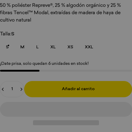
50 % poliéster Repreve®, 25 % algodón orgánico y 25 %
fibras Tencel™ Modal, extraídas de madera de haya de
cultivo natural
Tamaño
Talla:
S
S
M
L
XL
XS
XXL
¡Date prisa, solo quedan 6 unidades en stock!
Cantidad
Añadir al carrito