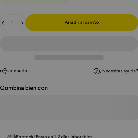
Cantidad
Añadir al carrito
Compartir
¿Necesitas ayuda?
Combina bien con
¡En stock! Envío en 1-2 días laborables.