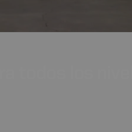
ra
todos
los
nive