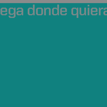
uega
donde
quier