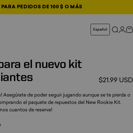
 PARA PEDIDOS DE 100 $ O MÁS
 pestaña
Idioma
Español
Buscar
Inici
C
taña
taña
taña
para
el
nuevo
kit
piantes
$21.99 USD
s! Asegúrate de poder seguir jugando aunque se te pierda o
omprando el paquete de repuestos del New Rookie Kit.
nos cuantos de reserva!
e