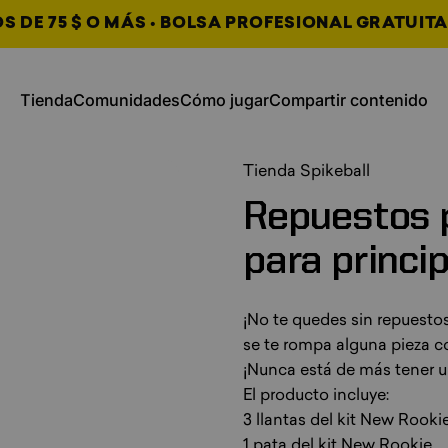
 DE 75 $ O MÁS • BOLSA PROFESIONAL GRATUITA
, se abre en una nueva pestaña
, se abre en una nueva
Tienda
Comunidades
Cómo jugar
Compartir contenido
Tienda
Comunidades
Cómo jugar
Compartir contenido
, se abre en una nueva pes
, se abre en una nueva pes
, se abre en una nueva pes
Tienda Spikeball
Repuestos
para
princi
¡No te quedes sin repuesto
se te rompa alguna pieza c
¡Nunca está de más tener u
El producto incluye:
3 llantas del kit New Rooki
1 pata del kit New Rookie