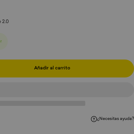
 2.0
r
Añadir al carrito
¿Necesitas ayuda?
 Facebook
ir en WhatsApp
partir por correo electrónico