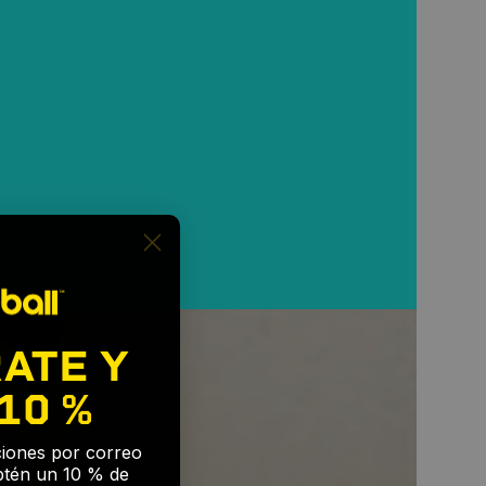
ATE Y
10 %
🎉
aciones por correo
btén un 10 % de