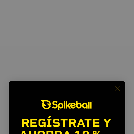
Para
todos
los
niveles
REGÍSTRATE Y