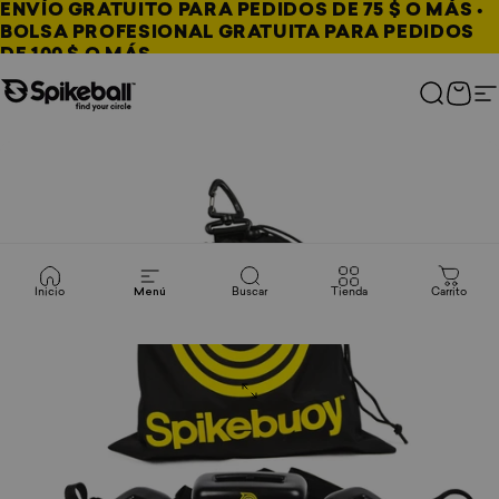
Ir al contenido
ENVÍO GRATUITO PARA PEDIDOS DE 75 $ O MÁS •
BOLSA PROFESIONAL GRATUITA PARA PEDIDOS
DE 100 $ O MÁS
Tienda Spikeball
Buscar
Carri
N
Inicio
Menú
Buscar
Tienda
Carrito