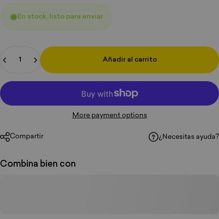
En stock, listo para enviar
Cantidad
Añadir al carrito
More payment options
Compartir
¿Necesitas ayuda?
Combina bien con