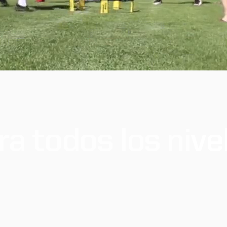
ra
todos
los
nive