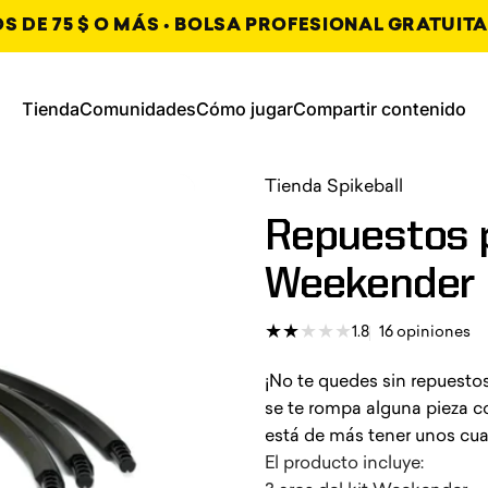
 DE 75 $ O MÁS • BOLSA PROFESIONAL GRATUITA
, se abre en una nueva pestaña
, se abre en una nueva
Tienda
Comunidades
Cómo jugar
Compartir contenido
Tienda
Comunidades
Cómo jugar
Compartir contenido
, se abre en una nueva pes
, se abre en una nueva pes
, se abre en una nueva pes
Tienda Spikeball
Repuestos
Weekender
16
1.8
16 opiniones
¡No te quedes sin repuesto
se te rompa alguna pieza 
está de más tener unos cu
El producto incluye: