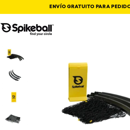
Ir al contenido
ENVÍO GRATUITO PARA PEDIDOS
Tienda Spikeball