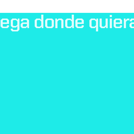
uega
donde
quier