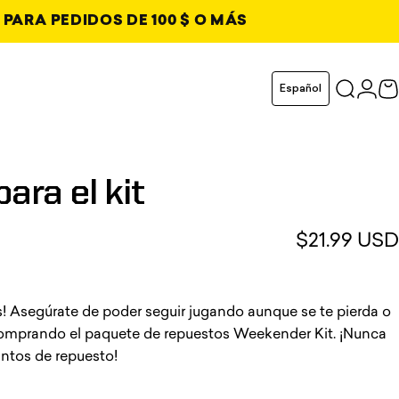
 PARA PEDIDOS DE 100 $ O MÁS
 pestaña
Idioma
Español
Buscar
Inici
C
taña
taña
taña
para
el
kit
$21.99 USD
 opiniones en total
s! Asegúrate de poder seguir jugando aunque se te pierda o
comprando el paquete de repuestos Weekender Kit. ¡Nunca
antos de repuesto!