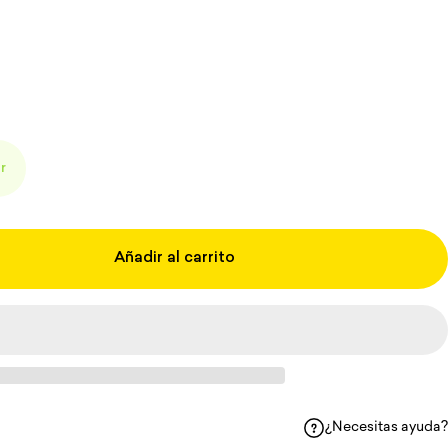
r
Añadir al carrito
¿Necesitas ayuda?
 Facebook
ir en WhatsApp
partir por correo electrónico