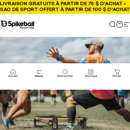
Aller au contenu
LIVRAISON GRATUITE À PARTIR DE 75 $ D'ACHAT •
SAC DE SPORT OFFERT À PARTIR DE 100 $ D'ACHAT
Boutique Spikeball
Recher
Pani
N
Accueil
Menu
Rechercher
Boutique
Panier