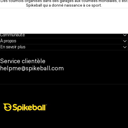
Des tournois organisés dans des garages aux tournées mondiales, c'est
Spikeball qui a donné naissance à ce sport.
Communauté
À propos
En savoir plus
Service clientèle
helpme@spikeball.com
Boutique Spikeball