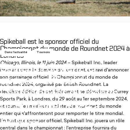
Spikeball est le sponsor officiel du
Championnat du monde de Roundnet 2024 à
Dans l'actualité
Tournois
Londres
Chicago, Illinois, le 11 juin 2024
– Spikeball Inc., leader
Spikeball
devient
le
innovant dans le domaine du roundnet, est ravi d'annoncer
son parrainage officiel du Championnat du monde de
sponsor
officiel
du
roundnet 2024, organisé par British Roundnet. La
Championnat
du
monde
deuxième édition de cet événement se déroulera au Surrey
Sports Park, à Londres, du 29 août au 1er septembre 2024,
de
Roundnet
2024
à
et réunira les meilleurs athlètes de roundnet du monde
entier qui s'affronteront pour remporter le titre mondial.
Londres
En tant que sponsor officiel, Spikeball Inc. jouera un rôle
central dans le championnat : l'entreprise fournira du