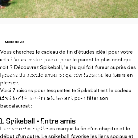
Mode de vie
, s'ouvre dans un nouvel onglet
Vous cherchez le cadeau de fin d'études idéal pour votre
Idée
cadeau
ado ? Vous voulez passer pour le parent le plus cool qui
soit ? Découvrez Spikeball, le jeu qui fait fureur auprès des
incontournable
pour
la
lycéens du monde entier et qui révolutionne les loisirs en
remise
des
diplômes
:
un
plein air.
Voici 7 raisons pour lesquelles le Spikeball est le cadeau
Spikeball
pour
la
idéal à offrir à votre adolescent pour fêter son
baccalauréat :
prochaine
aventure
de
1. Spikeball = Entre amis
votre
ado
La remise des diplômes marque la fin d'un chapitre et le
début d'un autre. Le spikeball favorise les liens sociaux et