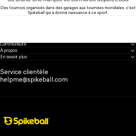
Des tournois organisés dans des garages aux tournées mondiales, c'est
Spikeball qui a donné naissance à ce sport.
Communauté
À propos
En savoir plus
Service clientèle
helpme@spikeball.com
Boutique Spikeball