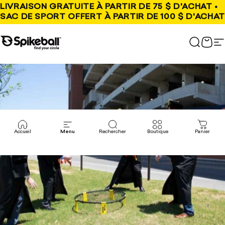
Aller au contenu
LIVRAISON GRATUITE À PARTIR DE 75 $ D'ACHAT •
SAC DE SPORT OFFERT À PARTIR DE 100 $ D'ACHAT
Boutique Spikeball
Recher
Pani
N
Accueil
Menu
Rechercher
Boutique
Panier