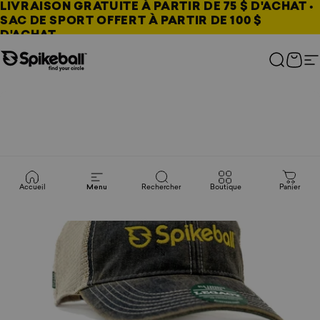
Aller au contenu
LIVRAISON GRATUITE À PARTIR DE 75 $ D'ACHAT •
SAC DE SPORT OFFERT À PARTIR DE 100 $
D'ACHAT
Boutique Spikeball
Recherc
Pani
N
Accueil
Menu
Rechercher
Boutique
Panier