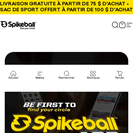
Aller au contenu
LIVRAISON GRATUITE À PARTIR DE 75 $ D'ACHAT •
SAC DE SPORT OFFERT À PARTIR DE 100 $ D'ACHAT
Boutique Spikeball
Recher
Pani
N
Accueil
Menu
Rechercher
Boutique
Panier