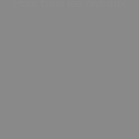
Pour
tous
les
niveaux