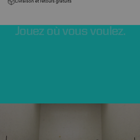
Livraison et retours gratuits
Jouez
où
vous
voulez.