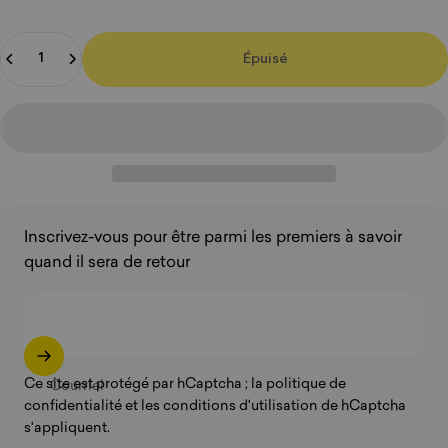
Quantité
Épuisé
Inscrivez-vous pour être parmi les premiers à savoir
quand il sera de retour
Ce site est protégé par hCaptcha ; la
politique de
Courriel
confidentialité
et
les conditions d'utilisation
de hCaptcha
s'appliquent.