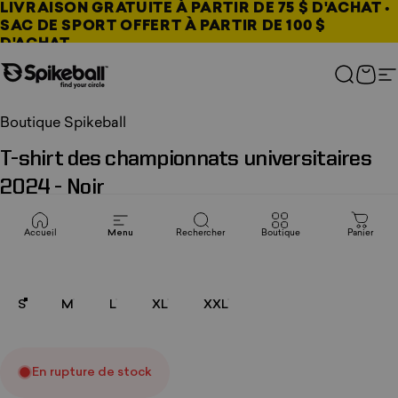
Aller au contenu
LIVRAISON GRATUITE À PARTIR DE 75 $ D'ACHAT •
SAC DE SPORT OFFERT À PARTIR DE 100 $
D'ACHAT
Boutique Spikeball
Recherc
Pani
N
Boutique Spikeball
T-shirt
des
championnats
universitaires
2024
-
Noir
$28.00 USD
Accueil
Menu
Rechercher
Boutique
Panier
Taille
Taille :
S
S
M
L
XL
XXL
En rupture de stock