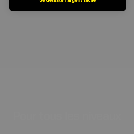
Pour
tous
les
niveaux