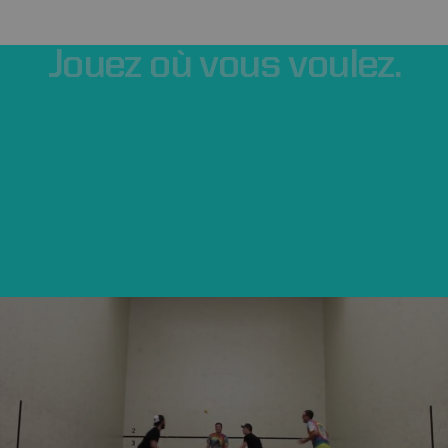
Jouez
où
vous
voulez.