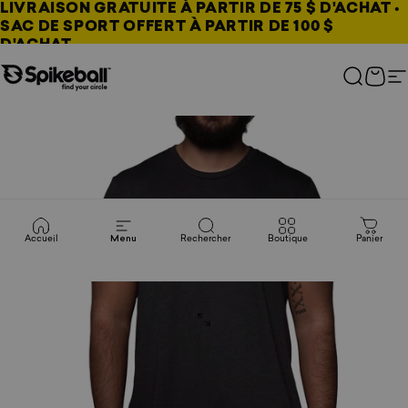
Aller au contenu
LIVRAISON GRATUITE À PARTIR DE 75 $ D'ACHAT •
SAC DE SPORT OFFERT À PARTIR DE 100 $
D'ACHAT
Boutique Spikeball
Recherc
Pani
N
Accueil
Menu
Rechercher
Boutique
Panier