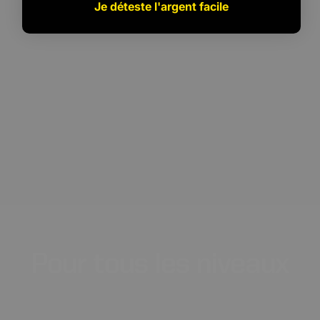
Je déteste l'argent facile
Pour
tous
les
niveaux