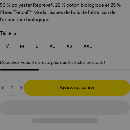
50 % polyester Repreve®, 25 % coton biologique et 25 %
fibres Tencel™ Modal, issues de bois de hêtre issu de
l'agriculture biologique
Taille
Taille :
S
S
M
L
XL
XS
XXL
Dépêchez-vous, il ne reste plus que 6 articles en stock !
Quantité
Ajouter au panier