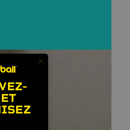
VEZ-
 ET
ISEZ
🎉