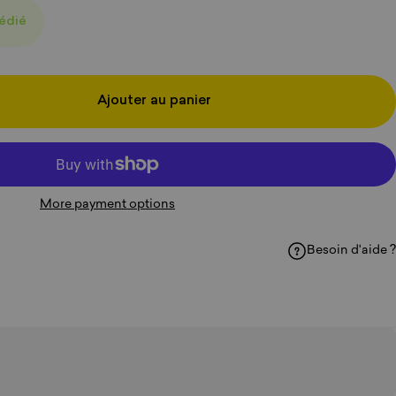
pédié
Ajouter au panier
More payment options
Besoin d'aide ?
acebook
sur WhatsApp
ager par e-mail