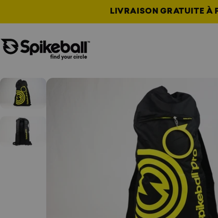
Aller au contenu
LIVRAISON GRATUITE À P
Boutique Spikeball