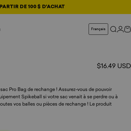
PARTIR DE 100 $ D'ACHAT
ouvel onglet
Langue
u
Français
Recherc
Conn
P
glet
glet
glet
$16.49 USD
total
 sac Pro Bag de rechange ! Assurez-vous de pouvoir
uipement Spikeball si votre sac venait à se perdre ou à
 toutes vos balles ou pièces de rechange ! Le produit