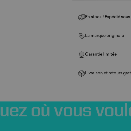
En stock ! Expédié sous 1
La marque originale
Garantie limitée
Livraison et retours grat
ouez
où
vous
voul