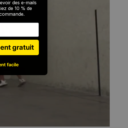
evoir des e-mails
ciez de 10 % de
e commande.
ent gratuit
nt facile