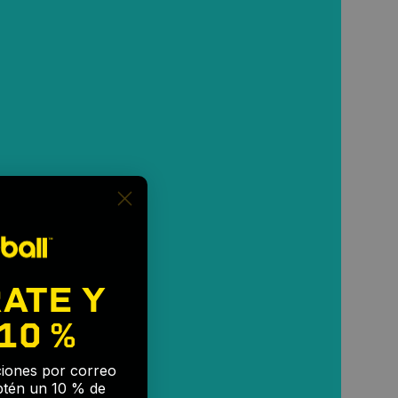
ATE Y
10 %
🎉
aciones por correo
btén un 10 % de