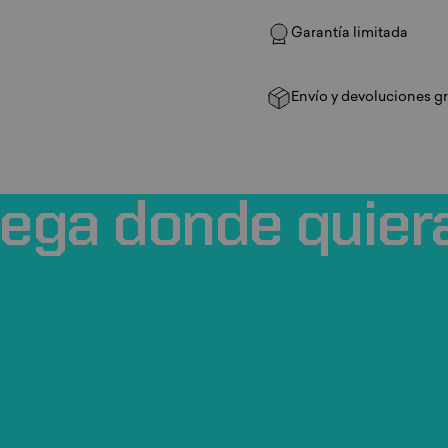
Garantía limitada
Envío y devoluciones gr
uega
donde
quier