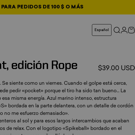
 PARA PEDIDOS DE 100 $ O MÁS
 pestaña
Idioma
Español
Buscar
Inici
C
taña
taña
taña
t,
edición
Rope
$39.00 USD
Se siente como un viernes. Cuando el golpe está cerca,
uede pedir «pocket» porque el tiro ha sido tan bueno... La
 esa misma energía. Azul marino intenso, estructura
«S» bordada en la parte delantera, con un detalle de cordón
ero no me esfuerzo demasiado».
enteros al sol y para esos largos intercambios que acaban
 de relax. Con el logotipo «Spikeball» bordado en el