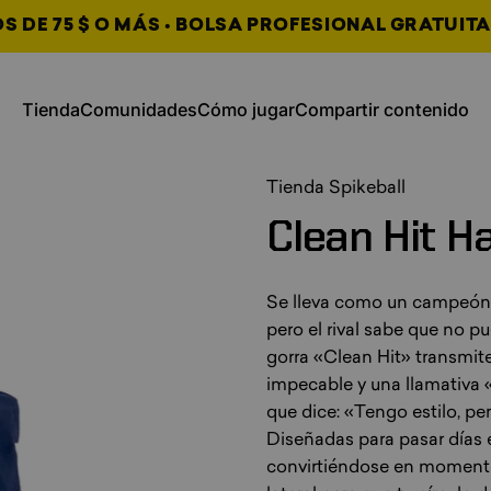
 DE 75 $ O MÁS • BOLSA PROFESIONAL GRATUITA
, se abre en una nueva pestaña
, se abre en una nueva
Tienda
Comunidades
Cómo jugar
Compartir contenido
Tienda
Comunidades
Cómo jugar
Compartir contenido
, se abre en una nueva pes
, se abre en una nueva pes
, se abre en una nueva pes
Tienda Spikeball
Clean
Hit
Ha
Se lleva como un campeón. 
pero el rival sabe que no p
gorra «Clean Hit» transmite
impecable y una llamativa 
que dice: «Tengo estilo, p
Diseñadas para pasar días 
convirtiéndose en momentos