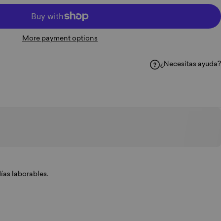
More payment options
¿Necesitas ayuda?
 Facebook
ir en WhatsApp
partir por correo electrónico
días laborables.