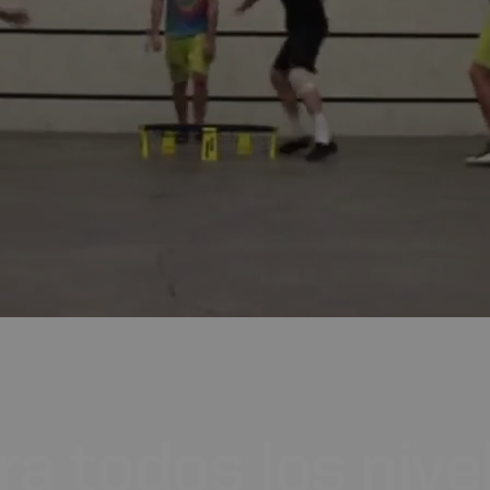
ra
todos
los
nive