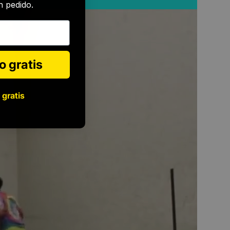
 pedido.
o gratis
 gratis