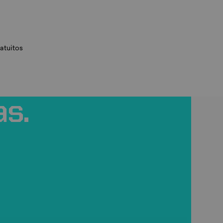
atuitos
as.