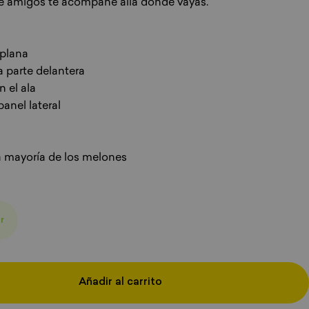
 de amigos te acompañe allá donde vayas.
 plana
 parte delantera
 el ala
anel lateral
la mayoría de los melones
r
Añadir al carrito