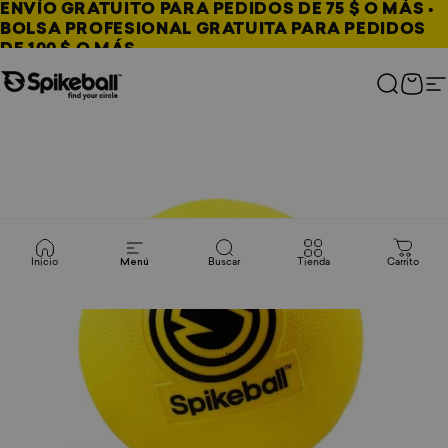
Ir al contenido
ENVÍO GRATUITO PARA PEDIDOS DE 75 $ O MÁS •
BOLSA PROFESIONAL GRATUITA PARA PEDIDOS
DE 100 $ O MÁS
Tienda Spikeball
Buscar
Carri
N
Inicio
Menú
Buscar
Tienda
Carrito