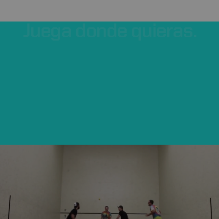
Juega
donde
quieras.