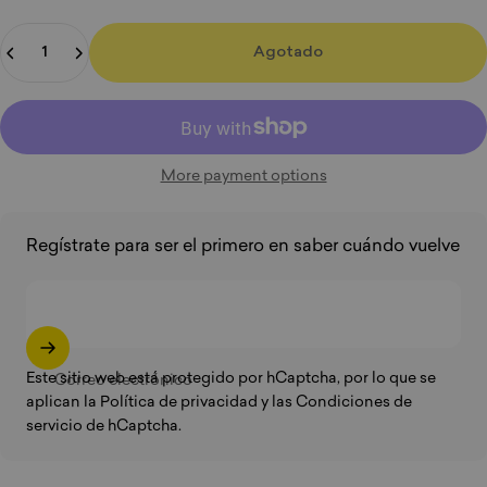
Cantidad
Agotado
More payment options
Regístrate para ser el primero en saber cuándo vuelve
Este sitio web está protegido por hCaptcha, por lo que se
Correo electrónico
aplican la
Política de privacidad
y
las Condiciones de
servicio
de hCaptcha.