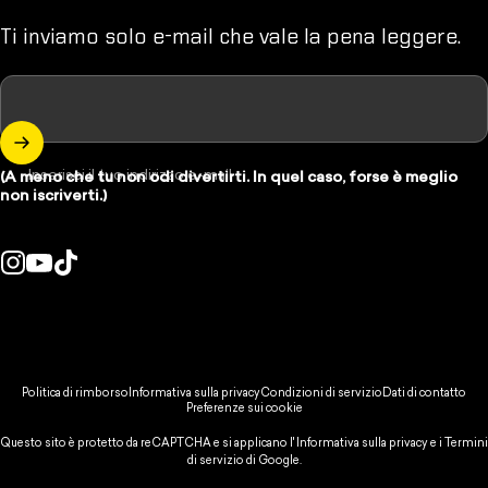
Ti inviamo solo e-mail che vale la pena leggere.
Inserisci il tuo indirizzo e-mail
(A meno che tu non odi divertirti. In quel caso, forse è meglio
non iscriverti.)
Instagram
YouTube
TikTok
se/regione:
© 2026 Spikeball Store.
Politica di rimborso
Informativa sulla privacy
Condizioni di servizio
Dati di contatto
Preferenze sui cookie
Questo sito è protetto da reCAPTCHA e si applicano l'
Informativa sulla privacy
e
i Termini
di servizio
di Google.