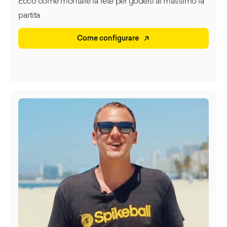
Ecco come montare la rete per goderti al massimo la
gradi in senso antiorario ogni 5 punti, se lo si
desidera
partita.
Come configurare