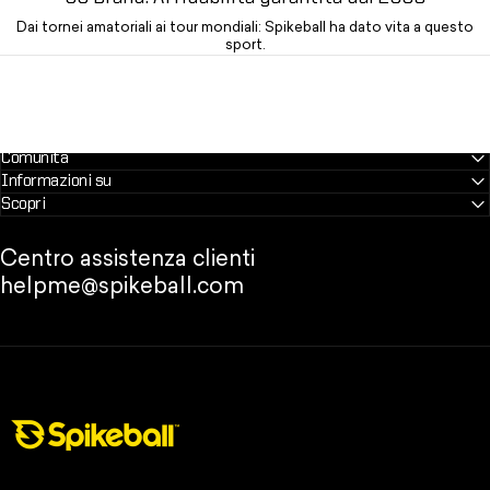
Dai tornei amatoriali ai tour mondiali: Spikeball ha dato vita a questo
sport.
Comunità
Informazioni su
Scopri
Centro assistenza clienti
helpme@spikeball.com
Negozio Spikeball