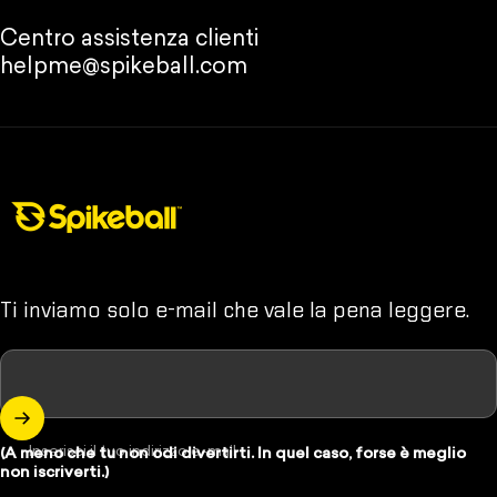
Centro assistenza clienti
helpme@spikeball.com
Negozio Spikeball
Ti inviamo solo e-mail che vale la pena leggere.
Inserisci il tuo indirizzo e-mail
(A meno che tu non odi divertirti. In quel caso, forse è meglio
non iscriverti.)