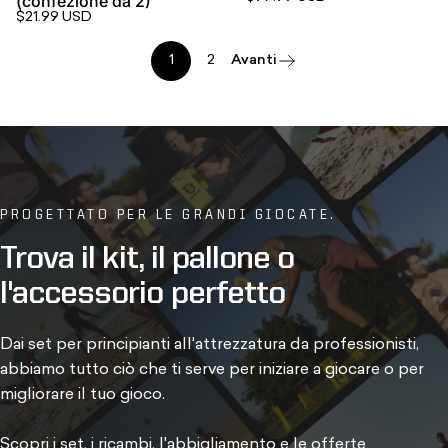
(confezione da 2)
$21.99 USD
1
2
Avanti
PROGETTATO PER LE GRANDI GIOCATE.
Trova
il
kit,
il
pallone
o
l'accessorio
perfetto
Dai set per principianti all'attrezzatura da professionisti,
abbiamo tutto ciò che ti serve per iniziare a giocare o per
migliorare il tuo gioco.
Scopri i set, i ricambi, l'abbigliamento e le offerte