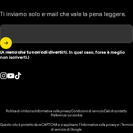
Ti inviamo solo e-mail che vale la pena leggere.
Inserisci il tuo indirizzo e-mail
(A meno che tu non odi divertirti. In quel caso, forse è meglio
non iscriverti.)
Instagram
YouTube
TikTok
se/regione:
© 2026 Spikeball Store.
Politica di rimborso
Informativa sulla privacy
Condizioni di servizio
Dati di contatto
Preferenze sui cookie
Questo sito è protetto da reCAPTCHA e si applicano l'
Informativa sulla privacy
e
i Termini
di servizio
di Google.