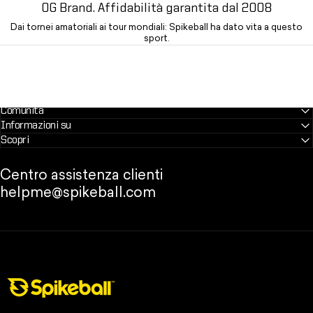
OG Brand. Affidabilità garantita dal 2008
Dai tornei amatoriali ai tour mondiali: Spikeball ha dato vita a questo
sport.
Comunità
Informazioni su
Scopri
Centro assistenza clienti
helpme@spikeball.com
Negozio Spikeball