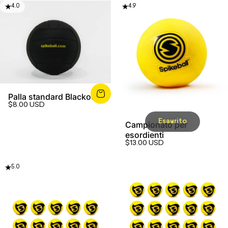
4.0
4.9
Palla standard Blackout
$8.00 USD
Esaurito
Campionato per
esordienti
$13.00 USD
5.0