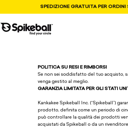
Vai al contenuto
SPEDIZIONE GRATUITA PER ORDINI 
Negozio Spikeball
POLITICA SU RESI E RIMBORSI
Se non sei soddisfatto del tuo acquisto, sa
venga gestito al meglio.
GARANZIA LIMITATA PER GLI STATI UNI
Kankakee Spikeball Inc. (“Spikeball”) garan
prodotto, definita come un periodo di cin
può controllare la qualità dei prodotti ven
acquistati da Spikeball o da un rivenditore