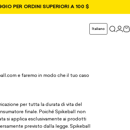
GIO PER ORDINI SUPERIORI A 100 $
cheda
Lingua
Italiano
Cerca
Acce
C
eball.com e faremo in modo che il tuo caso
icazione per tutta la durata di vita del
onsumatore finale. Poiché Spikeball non
tata si applica esclusivamente ai prodotti
iversamente previsto dalla legge. Spikeball