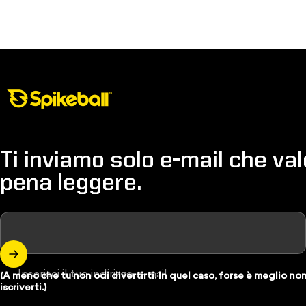
Negozio Spikeball
Ti inviamo solo e-mail che val
pena leggere.
Inserisci il tuo indirizzo e-mail
(A meno che tu non odi divertirti. In quel caso, forse è meglio no
iscriverti.)