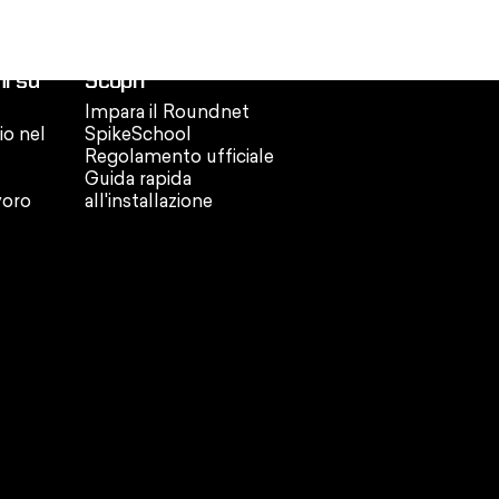
i su
Scopri
Impara il Roundnet
io nel
SpikeSchool
Regolamento ufficiale
Guida rapida
voro
all'installazione