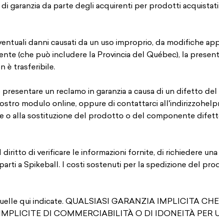
te di garanzia da parte degli acquirenti per prodotti acquistati 
ventuali danni causati da un uso improprio, da modifiche ap
 vigente (che può includere la Provincia del Québec), la prese
 è trasferibile.
 presentare un reclamo in garanzia a causa di un difetto del 
nostro modulo online, oppure di contattarci all'indirizzo
help
ne o alla sostituzione del prodotto o del componente difet
l diritto di verificare le informazioni fornite, di richiedere un
arti a Spikeball. I costi sostenuti per la spedizione del pro
re quelle qui indicate. QUALSIASI GARANZIA IMPLICITA 
MPLICITE DI COMMERCIABILITÀ O DI IDONEITÀ PER 