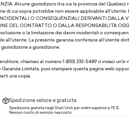
cune giurisdizioni (tra cui la provincia del Quebec) non
tazione di cui sopra potrebbe non essere applicabile all'
 INCIDENTALI O CONSEQUENZIALI DERIVANTI DALLA 
E DEL CONTRATTO O DALLA RESPONSABILITÀ OGGETTIVA. 
lusione o la limitazione dei danni incidentali o consequenzi
all'utente. La presente garanzia conferisce all'utente diritt
 giurisdizione a giurisdizione.
nditore, chiamaci al numero 1 (833) 233-5489 o inviaci un'e-ma
 Garanzia Limitata, puoi stampare questa pagina web oppure 
iarti una copia.
Spedizione veloce e gratuita
Spedizione gratuita negli Stati Uniti per ordini superiori a 75 $.
Nessun costo di servizio nascosto.