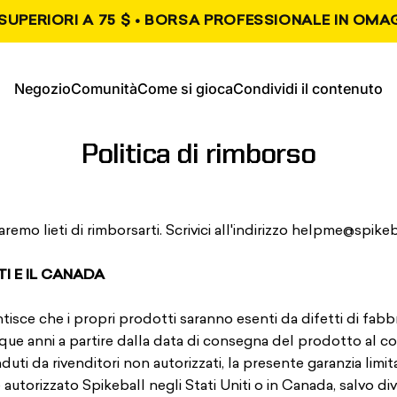
SUPERIORI A 75 $ • BORSA PROFESSIONALE IN OMAG
, si apre in una nuova scheda
, si apre in una nuova s
Negozio
Comunità
Come si gioca
Condividi il contenuto
Negozio
Comunità
Come giocare
Condividi contenuto
Politica di rimborso
remo lieti di rimborsarti. Scrivici all'indirizzo helpme@spik
TI E IL CANADA
tisce che i propri prodotti saranno esenti da difetti di fabbr
que anni a partire dalla data di consegna del prodotto al c
duti da rivenditori non autorizzati, la presente garanzia limi
 autorizzato Spikeball negli Stati Uniti o in Canada, salvo d