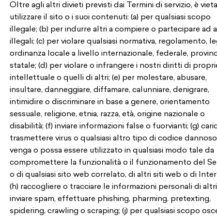
Oltre agli altri divieti previsti dai Termini di servizio, è viet
utilizzare il sito o i suoi contenuti: (a) per qualsiasi scopo
illegale; (b) per indurre altri a compiere o partecipare ad a
illegali; (c) per violare qualsiasi normativa, regolamento, l
ordinanza locale a livello internazionale, federale, provinc
statale; (d) per violare o infrangere i nostri diritti di propr
intellettuale o quelli di altri; (e) per molestare, abusare,
insultare, danneggiare, diffamare, calunniare, denigrare,
intimidire o discriminare in base a genere, orientamento
sessuale, religione, etnia, razza, età, origine nazionale o
disabilità; (f) inviare informazioni false o fuorvianti; (g) cari
trasmettere virus o qualsiasi altro tipo di codice dannos
venga o possa essere utilizzato in qualsiasi modo tale da
compromettere la funzionalità o il funzionamento del Ser
o di qualsiasi sito web correlato, di altri siti web o di Inte
(h) raccogliere o tracciare le informazioni personali di altri; 
inviare spam, effettuare phishing, pharming, pretexting,
spidering, crawling o scraping; (j) per qualsiasi scopo os