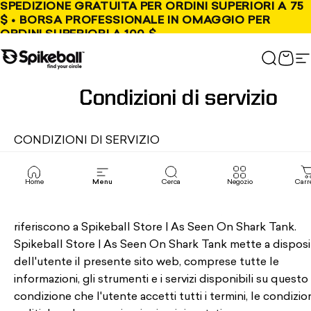
Vai al contenuto
SPEDIZIONE GRATUITA PER ORDINI SUPERIORI A 75
$ • BORSA PROFESSIONALE IN OMAGGIO PER
ORDINI SUPERIORI A 100 $
Negozio Spikeball
Cerca
Carr
N
Condizioni di servizio
CONDIZIONI DI SERVIZIO
-----
PANORAMICA
Home
Menu
Cerca
Negozio
Carr
Questo sito web è gestito da Spikeball Store | As Seen 
Shark Tank. In tutto il sito, i termini “noi”, “ci” e “nostro” si
riferiscono a Spikeball Store | As Seen On Shark Tank.
Spikeball Store | As Seen On Shark Tank mette a dispos
dell'utente il presente sito web, comprese tutte le
informazioni, gli strumenti e i servizi disponibili su questo 
condizione che l'utente accetti tutti i termini, le condizion