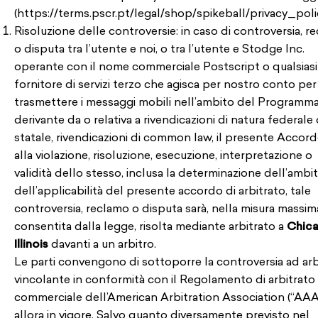
(https://terms.pscr.pt/legal/shop/spikeball/privacy_polic
Risoluzione delle controversie: in caso di controversia, r
o disputa tra l’utente e noi, o tra l’utente e Stodge Inc.
operante con il nome commerciale Postscript o qualsiasi
fornitore di servizi terzo che agisca per nostro conto per
trasmettere i messaggi mobili nell’ambito del Programma
derivante da o relativa a rivendicazioni di natura federale 
statale, rivendicazioni di common law, il presente Accord
alla violazione, risoluzione, esecuzione, interpretazione o
validità dello stesso, inclusa la determinazione dell’ambi
dell’applicabilità del presente accordo di arbitrato, tale
controversia, reclamo o disputa sarà, nella misura massim
consentita dalla legge, risolta mediante arbitrato a
Chica
Illinois
davanti a un arbitro.
Le parti convengono di sottoporre la controversia ad arb
vincolante in conformità con il Regolamento di arbitrato
commerciale dell’American Arbitration Association (“AAA
allora in vigore. Salvo quanto diversamente previsto nel