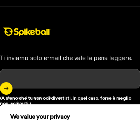
Negozio Spikeball
Ti inviamo solo e-mail che vale la pena leggere.
Inserisci il tuo indirizzo e-mail
(A meno che tu non odi divertirti. In quel caso, forse è meglio
non iscriverti.)
We value your privacy
We use cookies and other technologies to
Instagram
YouTube
TikTok
personalize your experience, perform marketing, and