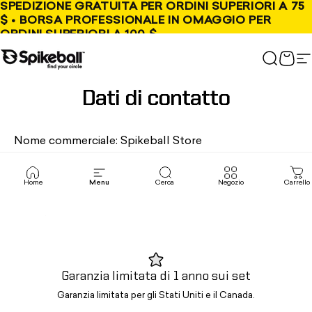
Vai al contenuto
SPEDIZIONE GRATUITA PER ORDINI SUPERIORI A 75
$ • BORSA PROFESSIONALE IN OMAGGIO PER
ORDINI SUPERIORI A 100 $
Negozio Spikeball
Cerca
Carr
N
Dati di contatto
Nome commerciale: Spikeball Store
E-mail: helpme@spikeball.com
Indirizzo fisico: KANKAKEE SPIKEBALL, INC., 2045
Home
Menu
Cerca
Negozio
Carrello
West Grand Avenue, Ufficio B n. 59022, Chicago IL
60612, Stati Uniti
Garanzia limitata di 1 anno sui set
Garanzia limitata per gli Stati Uniti e il Canada.