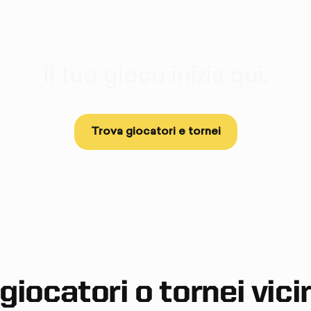
ettiti alla prov
Il tuo gioco inizia qui.
Trova giocatori e tornei
giocatori o tornei vici