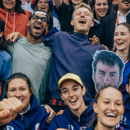
ISCRIV
RISPARM
🎉
Iscriviti alla newsletter 