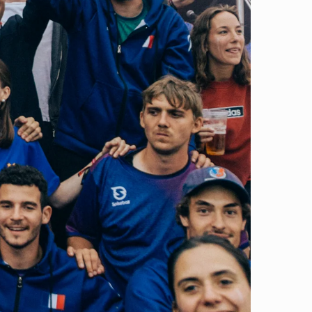
ITI E
IA
10%
e agli SMS e ricevi