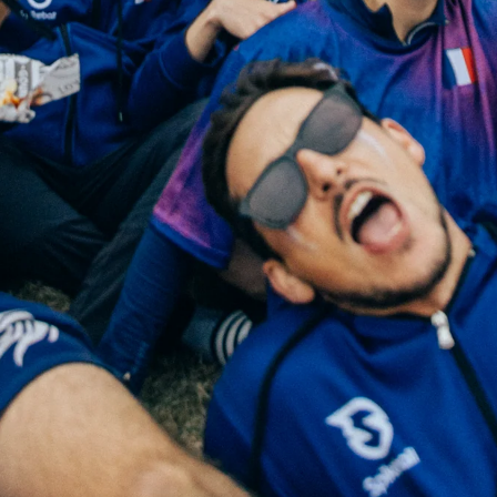
uno sconto del 10% 
E-mail
Voglio soldi
Odio i soldi 