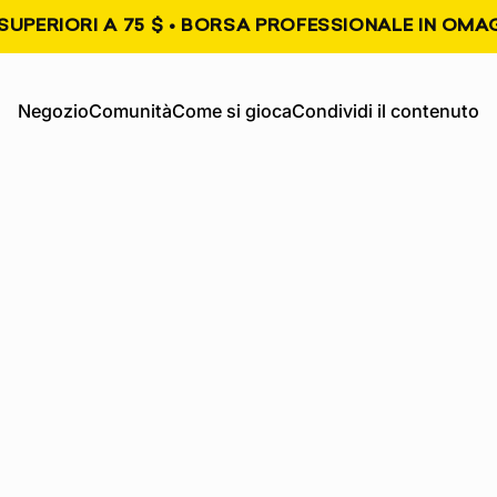
SUPERIORI A 75 $ • BORSA PROFESSIONALE IN OMAG
, si apre in una nuova scheda
, si apre in una nuova s
Negozio
Comunità
Come si gioca
Condividi il contenuto
Negozio
Comunità
Come giocare
Condividi contenuto
tori. Partecip