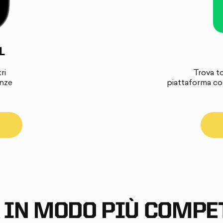
L
ri
Trova tor
anze
piattaforma co
 IN MODO PIÙ COMPE