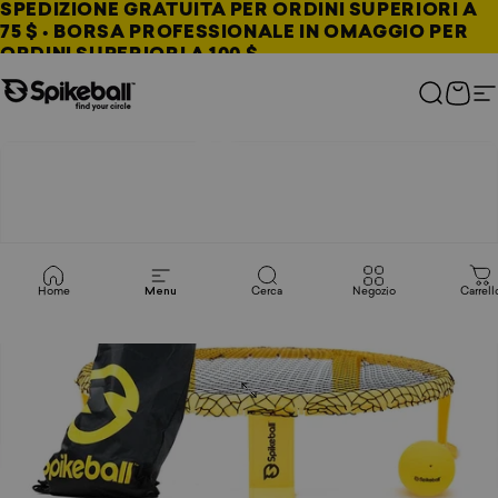
Vai al contenuto
SPEDIZIONE GRATUITA PER ORDINI SUPERIORI A
75 $ • BORSA PROFESSIONALE IN OMAGGIO PER
ORDINI SUPERIORI A 100 $
Negozio Spikeball
Cerca
Carre
N
Home
Menu
Cerca
Negozio
Carrell