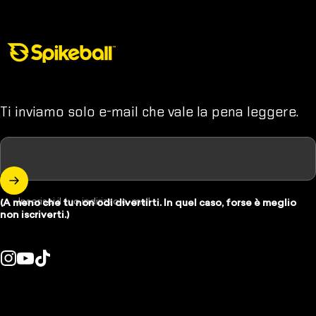
Negozio Spikeball
Ti inviamo solo e-mail che vale la pena leggere.
Inserisci il tuo indirizzo e-mail
(A meno che tu non odi divertirti. In quel caso, forse è meglio
non iscriverti.)
Instagram
YouTube
TikTok
se/regione: