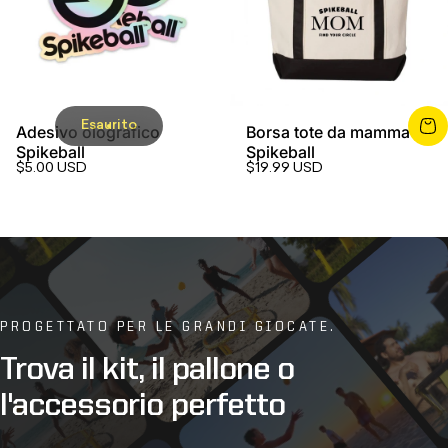
Esaurito
Adesivo olografico
Borsa tote da mamma
Spikeball
Spikeball
$5.00 USD
$19.99 USD
PROGETTATO PER LE GRANDI GIOCATE.
Trova
il
kit,
il
pallone
o
l'accessorio
perfetto