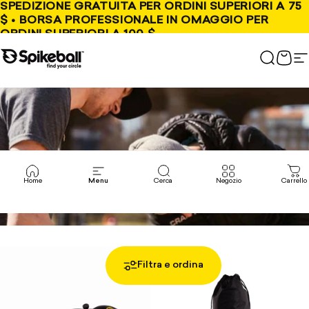
Vai al contenuto
SPEDIZIONE GRATUITA PER ORDINI SUPERIORI A 75
$ • BORSA PROFESSIONALE IN OMAGGIO PER
ORDINI SUPERIORI A 100 $
Negozio Spikeball
Cerca
Carr
N
Home
Menu
Cerca
Negozio
Carrello
Filtra e ordina