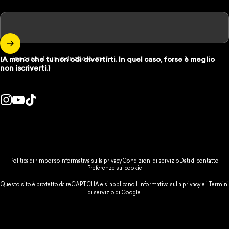
Inserisci il tuo indirizzo e-mail
(A meno che tu non odi divertirti. In quel caso, forse è meglio
non iscriverti.)
Instagram
YouTube
TikTok
se/regione:
© 2026 Spikeball Store.
Politica di rimborso
Informativa sulla privacy
Condizioni di servizio
Dati di contatto
Preferenze sui cookie
Questo sito è protetto da reCAPTCHA e si applicano l'
Informativa sulla privacy
e
i Termini
di servizio
di Google.