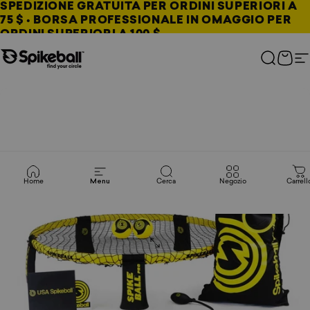
Vai al contenuto
SPEDIZIONE GRATUITA PER ORDINI SUPERIORI A
75 $ • BORSA PROFESSIONALE IN OMAGGIO PER
ORDINI SUPERIORI A 100 $
Negozio Spikeball
Cerca
Carre
N
Home
Menu
Cerca
Negozio
Carrell