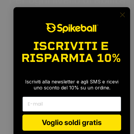
Per
ogni
livello
di
abilità
ISCRIVITI E
RISPARMIA
10%
🎉
Iscriviti alla newsletter e agli SMS e ricevi
uno sconto del 10% su un ordine.
E-mail
Voglio soldi gratis