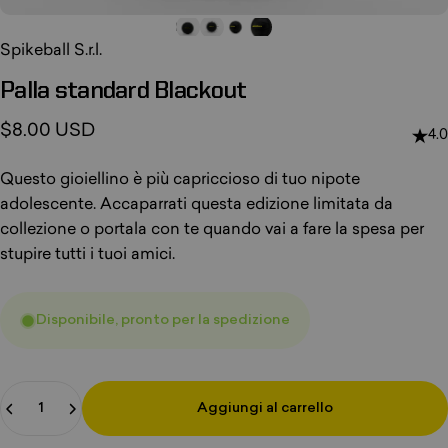
Spikeball S.r.l.
Palla
standard
Blackout
$8.00 USD
4.0
Questo gioiellino è più capriccioso di tuo nipote
adolescente. Accaparrati questa edizione limitata da
collezione o portala con te quando vai a fare la spesa per
stupire tutti i tuoi amici.
Disponibile, pronto per la spedizione
Quantità
Aggiungi al carrello