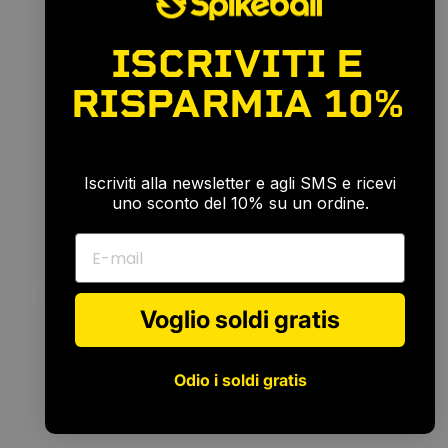
ISCRIVITI E
RISPARMIA
10%
🎉
Iscriviti alla newsletter e agli SMS e ricevi
uno sconto del 10% su un ordine.
E-mail
Per
ogni
livello
di
abilità
Voglio soldi gratis
Odio i soldi gratis