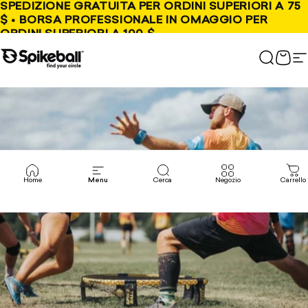
Vai al contenuto
SPEDIZIONE GRATUITA PER ORDINI SUPERIORI A 75
$ • BORSA PROFESSIONALE IN OMAGGIO PER
ORDINI SUPERIORI A 100 $
Negozio Spikeball
Cerca
Carr
N
Home
Menu
Cerca
Negozio
Carrello