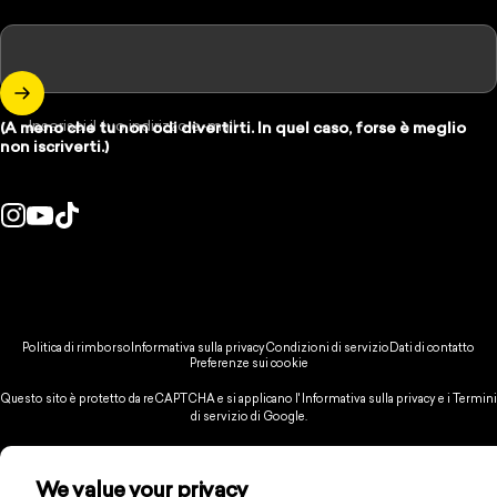
Inserisci il tuo indirizzo e-mail
(A meno che tu non odi divertirti. In quel caso, forse è meglio
non iscriverti.)
Instagram
YouTube
TikTok
se/regione:
© 2026 Spikeball Store.
Politica di rimborso
Informativa sulla privacy
Condizioni di servizio
Dati di contatto
Preferenze sui cookie
Questo sito è protetto da reCAPTCHA e si applicano l'
Informativa sulla privacy
e
i Termini
di servizio
di Google.
We value your privacy