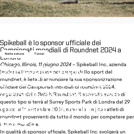
Spikeball è lo sponsor ufficiale dei
Campionati mondiali di Roundnet 2024 a
Nelle notizie
Tornei
Londra
Chicago, Illinois, 11 giugno 2024
– Spikeball Inc., azienda
Spikeball
è
stato
leader nell'innovazione nel campo dello sport del
roundnet, è lieta di annunciare la sua sponsorizzazione
annunciato
come
sponsor
ufficiale dei Campionati mondiali di roundnet 2024,
ufficiale
dei
Campionati
organizzati dalla British Roundnet. Il secondo evento di
questo tipo si terrà al Surrey Sports Park di Londra dal 29
mondiali
di
Roundnet
agosto al 1° settembre 2024, riunendo i migliori atleti di
roundnet provenienti da tutto il mondo per competere per
2024
a
Londra
il titolo mondiale.
In qualità di sponsor ufficiale, Spikeball Inc. svolgerà un