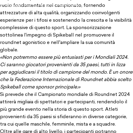
18 giugno 2024
di
Ruth Troughton
ruolo fondamentale nel campionato, fornendo
attrezzature di alta qualità, organizzando coinvolgenti
esperienze per i tifosi e sostenendo la crescita e la visibilità
complessive di questo sport. La sponsorizzazione
sottolinea l'impegno di Spikeball nel promuovere il
roundnet agonistico e nell'ampliare la sua comunità
globale.
«Non potremmo essere più entusiasti per i Mondiali 2024.
Ci saranno giocatori provenienti da 35 paesi, tutti in lizza
per aggiudicarsi il titolo di campione del mondo. È un onore
che la Federazione Internazionale di Roundnet abbia scelto
Spikeball come sponsor principale.»
Si prevede che il Campionato mondiale di Roundnet 2024
attirerà migliaia di spettatori e partecipanti, rendendolo il
più grande evento nella storia di questo sport. Atleti
provenienti da 35 paesi si sfideranno in diverse categorie,
tra cui quelle maschile, femminile, mista e a squadre.
Oltre alle gare di alto livello, i partecipanti potranno