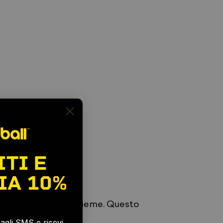
ITI E
IA
10%
re un hamburger insieme. Questo
te.
e agli SMS e ricevi