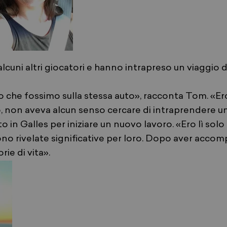
lcuni altri giocatori e hanno intrapreso un viaggio di
to che fossimo sulla stessa auto», racconta Tom. «E
avo, non aveva alcun senso cercare di intraprendere u
n Galles per iniziare un nuovo lavoro. «Ero lì solo 
 sono rivelate significative per loro. Dopo aver acco
ie di vita».