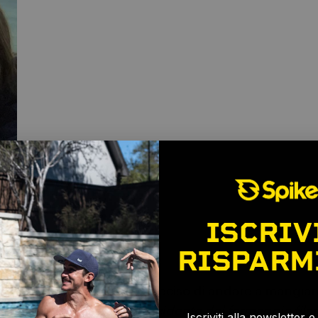
ISCRIV
RISPARM
e partire,
🎉
 gruppo di amici, hanno deciso di andare a mangia
nella loro relazione:
L'incidente del formaggio filan
Iscriviti alla newsletter 