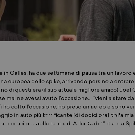
in Galles, ha due settimane di pausa tra un lavoro e l
a europea dello spike, arrivando persino a entrare 
no di questi era (il suo attuale migliore amico) Joel
 mai ne avessi avuto l’occasione… “vieni a stare d
 febbraio 2023
di
Izzy Parizeau
ì ho colto l’occasione, ho preso un aereo e sono ve
ggio in auto più terrificante [di dodici ore] della mia
love:
Tom
e
Alli
in occasione della tappa di Atlanta dell’Atlanta Spik