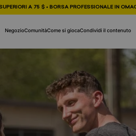
SUPERIORI A 75 $ • BORSA PROFESSIONALE IN OMAG
, si apre in una nuova scheda
, si apre in una nuova s
Negozio
Comunità
Come si gioca
Condividi il contenuto
Negozio
Comunità
Come giocare
Condividi contenuto