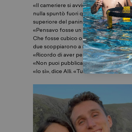
«Il cameriere si avvicinò al nostro tav
nulla spuntò fuori questo pezzo di for
superiore del panino—»
«Pensavo fosse un parallelepipedo. D
Che fosse cubico o cilindrico, il forma
due scoppiarono a ridere. Risero così fo
«Ricordo di aver pensato: “Se mai dov
«Non puoi pubblicarlo, perché è trop
«Io sì», dice Alli. «Tutto il resto era al