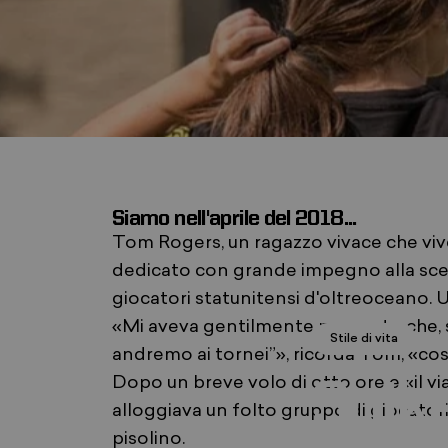
Siamo nell'aprile del 2018...
Tom Rogers, un ragazzo vivace che vive 
dedicato con grande impegno alla scen
giocatori statunitensi d'oltreoceano. U
«Mi aveva gentilmente proposto che, se
14
Stile di vita
andremo ai tornei”», ricorda Tom, «cos
Dopo un breve volo di otto ore e «il via
Spike
alloggiava un folto gruppo di giocatori 
pisolino.