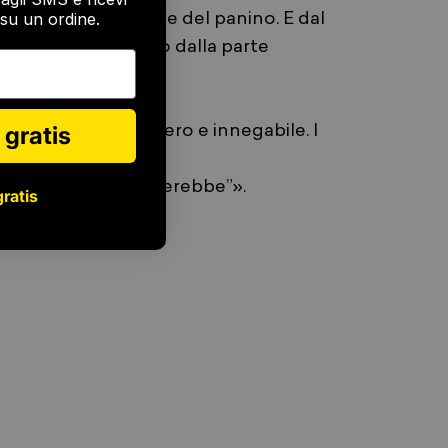
su un ordine.
vò la parte superiore del panino. E dal
a stato schiacciato dalla parte
 gratis
forza di un amore vero e innegabile. I
lo, non mi interesserebbe”».
gratis