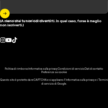
Inserisci il tuo indirizzo e-mail
(A meno che tu non odi divertirti. In quel caso, forse è meglio
non iscriverti.)
Instagram
YouTube
TikTok
se/regione:
© 2026 Spikeball Store.
Politica di rimborso
Informativa sulla privacy
Condizioni di servizio
Dati di contatto
Preferenze sui cookie
Questo sito è protetto da reCAPTCHA e si applicano l'
Informativa sulla privacy
e
i Termini
di servizio
di Google.