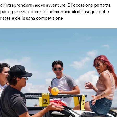
3 marzo 2024
di
Super Admin
di intraprendere nuove avventure. È l'occasione perfetta
per organizzare incontri indimenticabili all'insegna delle
risate e della sana competizione.