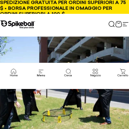
Vai al contenuto
SPEDIZIONE GRATUITA PER ORDINI SUPERIORI A 75
$ • BORSA PROFESSIONALE IN OMAGGIO PER
ORDINI SUPERIORI A 100 $
Negozio Spikeball
Cerca
Carr
N
Home
Menu
Cerca
Negozio
Carrello