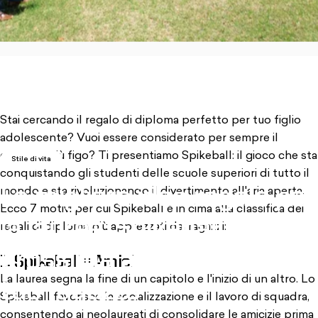
, si apre in una nuova scheda
Stai cercando il regalo di diploma perfetto per tuo figlio
adolescente? Vuoi essere considerato per sempre il
genitore più figo? Ti presentiamo Spikeball: il gioco che sta
Stile di vita
conquistando gli studenti delle scuole superiori di tutto il
La
migliore
idea
regalo
per
mondo e sta rivoluzionando il divertimento all'aria aperta.
Ecco 7 motivi per cui Spikeball è in cima alla classifica dei
la
laurea:
Spikeball
per
la
regali di diploma più apprezzati dai ragazzi:
prossima
avventura
del
1. Spikeball = Amici
La laurea segna la fine di un capitolo e l'inizio di un altro. Lo
tuo
ragazzo
Spikeball favorisce la socializzazione e il lavoro di squadra,
consentendo ai neolaureati di consolidare le amicizie prima