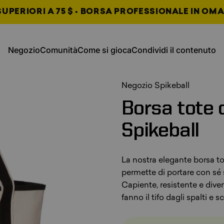
UPERIORI A 75 $ • BORSA PROFESSIONALE IN OMA
, si apre in una nuova scheda
, si apre in una nuova s
Negozio
Comunità
Come si gioca
Condividi il contenuto
Negozio
Comunità
Come giocare
Condividi contenuto
, si apre in una nuova sche
, si apre in una nuova sche
, si apre in una nuova sche
Negozio Spikeball
Borsa
tote
Spikeball
La nostra elegante borsa t
permette di portare con sé 
Capiente, resistente e div
fanno il tifo dagli spalti e