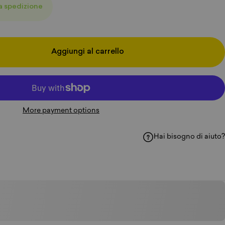
la spedizione
Aggiungi al carrello
More payment options
Hai bisogno di aiuto?
Facebook
i su WhatsApp
ividi via e-mail