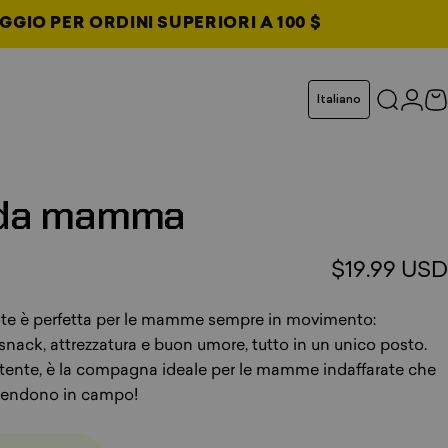
GGIO PER ORDINI SUPERIORI A 100 $
cheda
Lingua
Italiano
Cerca
Acce
C
da
da
da
da
mamma
$19.99 USD
ote è perfetta per le mamme sempre in movimento:
snack, attrezzatura e buon umore, tutto in un unico posto.
ertente, è la compagna ideale per le mamme indaffarate che
 scendono in campo!