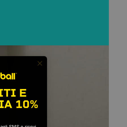
ITI E
IA
10%
e agli SMS e ricevi