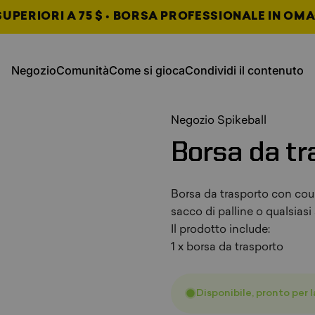
UPERIORI A 75 $ • BORSA PROFESSIONALE IN OMA
, si apre in una nuova scheda
, si apre in una nuova s
Negozio
Comunità
Come si gioca
Condividi il contenuto
Negozio
Comunità
Come giocare
Condividi contenuto
, si apre in una nuova sche
, si apre in una nuova sche
, si apre in una nuova sche
Negozio Spikeball
Borsa
da
tr
Borsa da trasporto con coul
sacco di palline o qualsiasi
Il prodotto include:
1 x borsa da trasporto
Disponibile, pronto per 