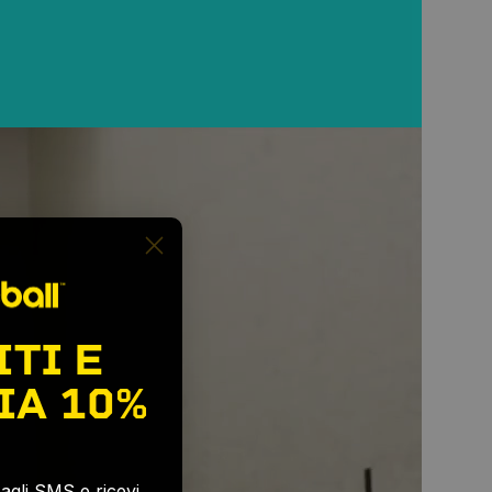
ITI E
IA
10%
e agli SMS e ricevi