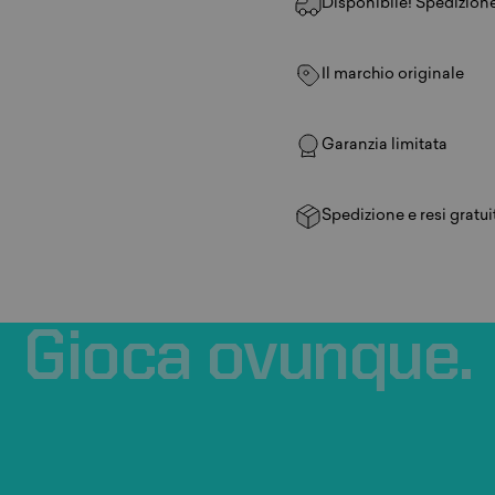
Disponibile! Spedizione 
Il marchio originale
Garanzia limitata
Spedizione e resi gratui
Gioca
ovunque.