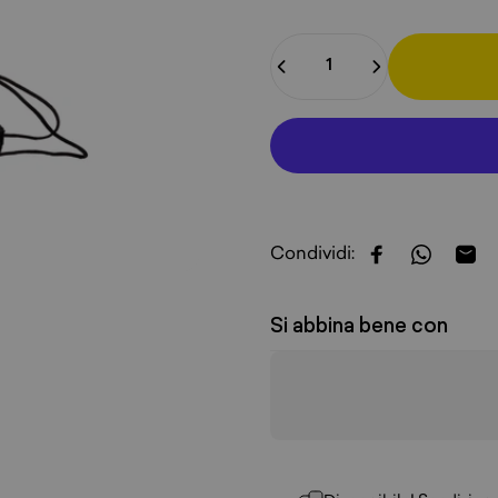
Quantità
Condividi:
Condividi su 
Condivid
Cond
Si abbina bene con