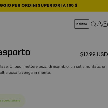
GGIO PER ORDINI SUPERIORI A 100 $
cheda
Lingua
Italiano
Cerca
Acce
C
da
da
da
asporto
$12.99 USD
isse. Ci puoi mettere pezzi di ricambio, un set smontato, un
 altra cosa ti venga in mente.
la spedizione