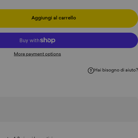
Aggiungi al carrello
More payment options
Hai bisogno di aiuto?
Facebook
i su WhatsApp
ividi via e-mail