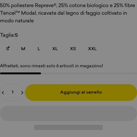
50% poliestere Repreve®, 25% cotone biologico e 25% fibre
Tencel™ Modal, ricavate dal legno di faggio coltivato in
modo naturale
Dimensioni
Taglia:
S
S
M
L
XL
XS
XXL
Affrettati, sono rimasti solo 6 articoli in magazzino!
Quantità
Aggiungi al carrello