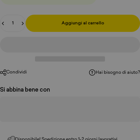
Quantità
Aggiungi al carrello
Condividi
Hai bisogno di aiuto?
Si abbina bene con
Disponibile! Spedizione entro 1-2 giorni lavorativi.