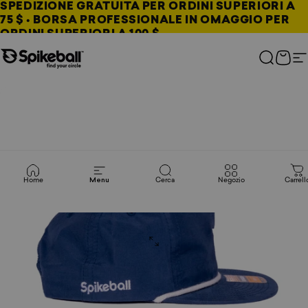
Vai al contenuto
SPEDIZIONE GRATUITA PER ORDINI SUPERIORI A
75 $ • BORSA PROFESSIONALE IN OMAGGIO PER
ORDINI SUPERIORI A 100 $
Negozio Spikeball
Cerca
Carre
N
Home
Menu
Cerca
Negozio
Carrell