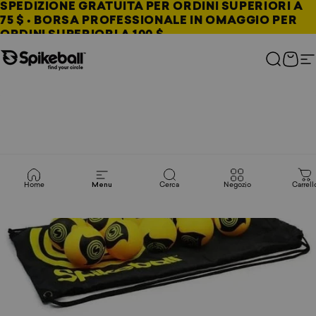
Vai al contenuto
SPEDIZIONE GRATUITA PER ORDINI SUPERIORI A
75 $ • BORSA PROFESSIONALE IN OMAGGIO PER
ORDINI SUPERIORI A 100 $
Negozio Spikeball
Cerca
Carre
N
Home
Menu
Cerca
Negozio
Carrell