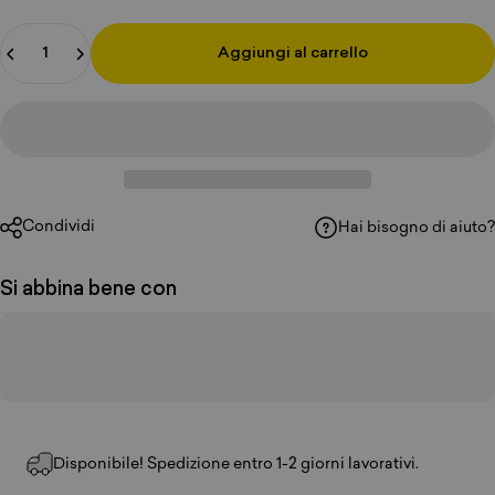
Quantità
Aggiungi al carrello
Condividi
Hai bisogno di aiuto?
Si abbina bene con
Disponibile! Spedizione entro 1-2 giorni lavorativi.