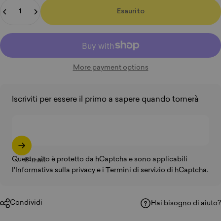
Quantità
Esaurito
More payment options
Iscriviti per essere il primo a sapere quando tornerà
Questo sito è protetto da hCaptcha e sono applicabili
E-mail
l'Informativa sulla privacy
e
i Termini di servizio
di hCaptcha.
Condividi
Hai bisogno di aiuto?