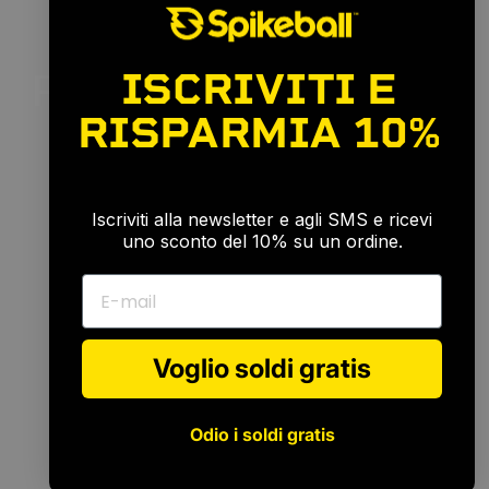
ISCRIVITI E
Per
ogni
livello
di
abilità
RISPARMIA
10%
🎉
Iscriviti alla newsletter e agli SMS e ricevi
uno sconto del 10% su un ordine.
E-mail
Voglio soldi gratis
Odio i soldi gratis