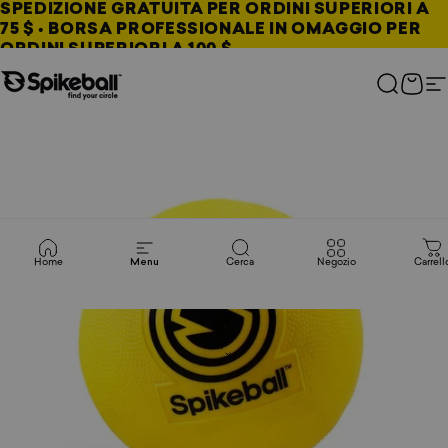
Vai al contenuto
SPEDIZIONE GRATUITA PER ORDINI SUPERIORI A
75 $ • BORSA PROFESSIONALE IN OMAGGIO PER
ORDINI SUPERIORI A 100 $
Negozio Spikeball
Cerca
Carre
N
Home
Menu
Cerca
Negozio
Carrell