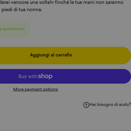
riderai «ancora una volta!» finché le tue mani non saranno
i piedi di tua nonna.
la spedizione
Aggiungi al carrello
More payment options
Hai bisogno di aiuto?
Facebook
i su WhatsApp
ividi via e-mail