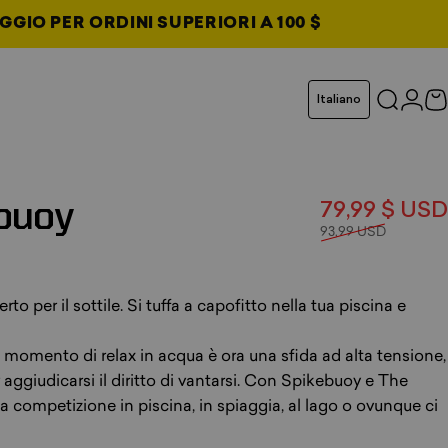
GGIO PER ORDINI SUPERIORI A 100 $
cheda
Lingua
Italiano
Cerca
Acce
C
da
da
da
buoy
79,99 $ USD
93,99 USD
2 recensioni totali
rto per il sottile. Si tuffa a capofitto nella tua piscina e
 momento di relax in acqua è ora una sfida ad alta tensione,
r aggiudicarsi il diritto di vantarsi. Con Spikebuoy e The
a competizione in piscina, in spiaggia, al lago o ovunque ci