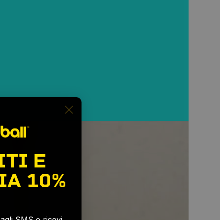
ITI E
IA
10%
e agli SMS e ricevi