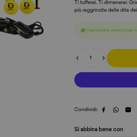
Ti tufferai. Ti dimenerai. G
più raggrinzite delle dita de
Disponibile, pronto per 
Quantità
Condividi:
Condividi su 
Condivid
Cond
Si abbina bene con