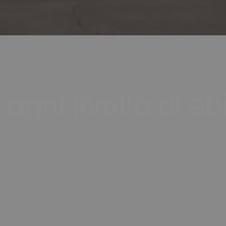
ogni
livello
di
abi