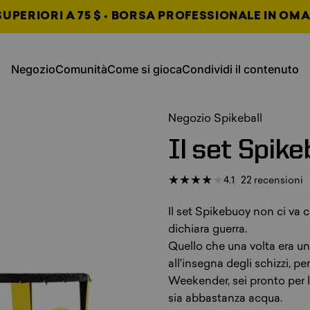
UPERIORI A 75 $ • BORSA PROFESSIONALE IN OMA
, si apre in una nuova scheda
, si apre in una nuova s
Negozio
Comunità
Come si gioca
Condividi il contenuto
Negozio
Comunità
Come giocare
Condividi contenuto
, si apre in una nuova sche
, si apre in una nuova sche
, si apre in una nuova sche
Negozio Spikeball
Il
set
Spike
2
4.1
22 recensioni
Il set Spikebuoy non ci va ce
dichiara guerra.
Quello che una volta era un
all'insegna degli schizzi, pe
Weekender, sei pronto per l
sia abbastanza acqua.