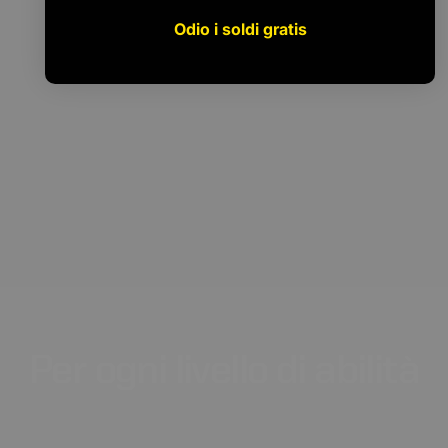
Odio i soldi gratis
Per
ogni
livello
di
abilità