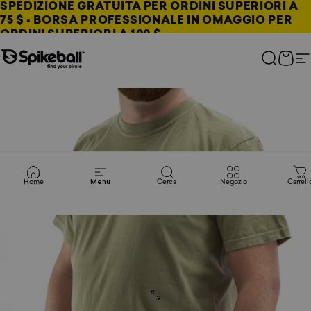
Vai al contenuto
SPEDIZIONE GRATUITA PER ORDINI SUPERIORI A
75 $ • BORSA PROFESSIONALE IN OMAGGIO PER
ORDINI SUPERIORI A 100 $
Negozio Spikeball
Cerca
Carre
N
Home
Menu
Cerca
Negozio
Carrell