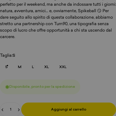
perfetto per il weekend, ma anche da indossare tutti i giorni:
natura, avventura, amici… e, ovviamente, Spikeball 😏 Per
dare seguito allo spirito di questa collaborazione, abbiamo
stretto una partnership con Turn90, una tipografia senza
scopo di lucro che offre opportunità a chi sta uscendo dal
carcere.
Dimensioni
Taglia:
S
S
M
L
XL
XXL
Disponibile, pronto per la spedizione
Quantità
Aggiungi al carrello